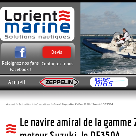
Devis
Rejoignez nos fans
Contactez-nous
Facebook !
Accueil
Accueil
>
Actualités
>
Informations
>
Essai Zeppelin XVPro 8.50 / Suzuki DF350A
Le navire amiral de la gamme 
moteur Suzuki, le DF350A