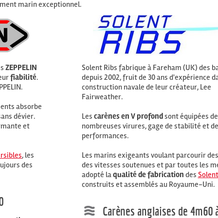
ement marin exceptionnel.
es
ZEPPELIN
Solent Ribs fabrique à Fareham (UK) des b
eur
fiabilité
.
depuis 2002, fruit de 30 ans d'expérience d
PPELIN.
construction navale de leur créateur, Lee
Fairweather.
éments absorbe
sans dévier.
Les
carènes en V profond
sont équipées de
rmante et
nombreuses virures, gage de stabilité et d
performances.
rsibles
, les
Les marins exigeants voulant parcourir des
oujours des
des vitesses soutenues et par toutes les m
adopté la
qualité de fabrication
des
Solent
construits et assemblés au Royaume-Uni.
0
Carènes anglaises de 4m60 