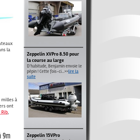
ateaux
ans la
Zeppelin XVPro 8.50 pour
la course au large
D'habitude, Benjamin envoie le
pépin ! Cette fois-ci
...>>
lire la
suite
e
 milles à
ers ont
 Rib
,
à 9m
Zeppelin 15VPro