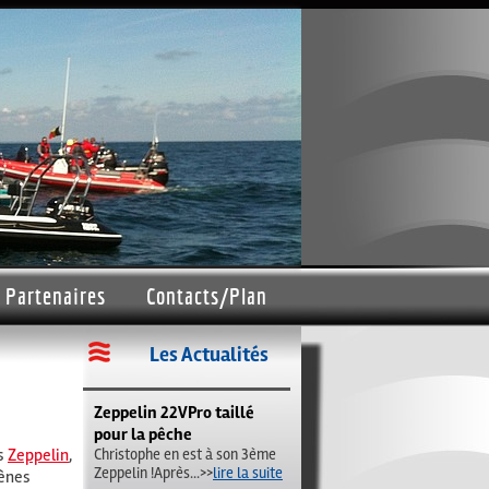
Partenaires
Contacts/Plan
Les Actualités
Zeppelin 22VPro taillé
pour la pêche
s
Zeppelin
,
Christophe en est à son 3ème
Zeppelin !Après
...>>
lire la suite
rènes