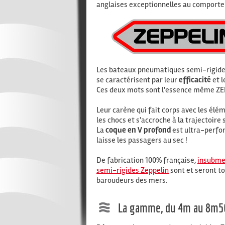
anglaises exceptionnelles au comport
Les bateaux pneumatiques semi-rigid
se caractérisent par leur
efficacité
et l
Ces deux mots sont l'essence même ZE
Leur carène qui fait corps avec les él
les chocs et s'accroche à la trajectoire 
La
coque en V profond
est ultra-perfo
laisse les passagers au sec !
De fabrication 100% française,
insubme
semi-rigides Zeppelin
sont et seront t
baroudeurs des mers.
La gamme, du 4m au 8m5