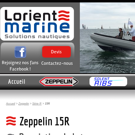
Devis
Rejoignez nos fans
Contactez-nous
Facebook !
Accueil
Accueil
>
Zeppelin
>
Série R
>
15R
Zeppelin 15R