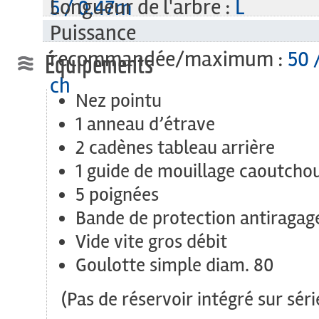
Longueur de l'arbre :
L
5 / 0.47m
Puissance
recommandée/maximum :
50 
Équipements
ch
Nez pointu
1 anneau d’étrave
2 cadènes tableau arrière
1 guide de mouillage caoutcho
5 poignées
Bande de protection antiragag
Vide vite gros débit
Goulotte simple diam. 80
(Pas de réservoir intégré sur séri